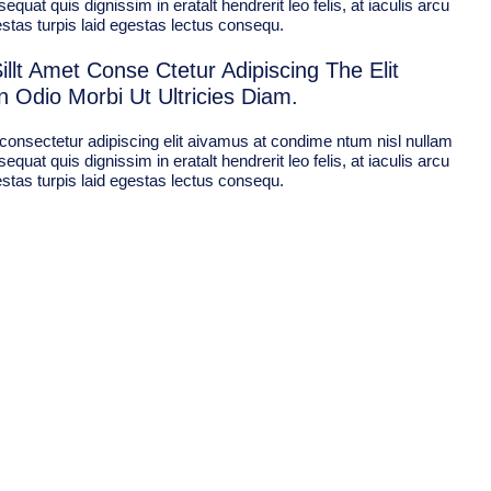
quat quis dignissim in eratalt hendrerit leo felis, at iaculis arcu
estas turpis laid egestas lectus consequ.
llt Amet Conse Ctetur Adipiscing The Elit
 Odio Morbi Ut Ultricies Diam.
consectetur adipiscing elit aivamus at condime ntum nisl nullam
quat quis dignissim in eratalt hendrerit leo felis, at iaculis arcu
estas turpis laid egestas lectus consequ.