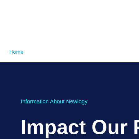
Home
Research for Society
Engagement
Student Experience
Information About Newlogy
Dcuedtrust.ie
Impact Our 