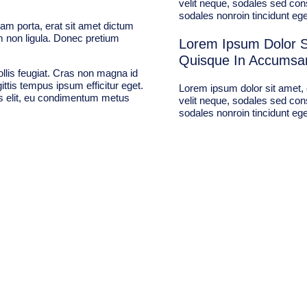
velit neque, sodales sed conse
sodales nonroin tincidunt eg
am porta, erat sit amet dictum
 non ligula. Donec pretium
Lorem Ipsum Dolor Si
Quisque In Accumsan
llis feugiat. Cras non magna id
ittis tempus ipsum efficitur eget.
Lorem ipsum dolor sit amet, 
us elit, eu condimentum metus
velit neque, sodales sed conse
sodales nonroin tincidunt eg