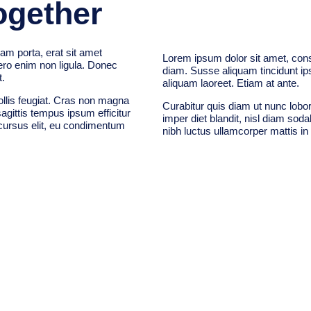
ogether
am porta, erat sit amet
Lorem ipsum dolor sit amet, conse
ro enim non ligula. Donec
diam. Susse aliquam tincidunt ips
t.
aliquam laoreet. Etiam at ante.
ollis feugiat. Cras non magna
Curabitur quis diam ut nunc lobor
sagittis tempus ipsum efficitur
imper diet blandit, nisl diam so
 cursus elit, eu condimentum
nibh luctus ullamcorper mattis in